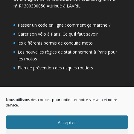
n° R1300300050 Attribué à LAVRIL
Passer un code en ligne : comment ça marche ?
Garer son vélo à Paris: Ce qu’il faut savoir
les différents permis de conduire moto
Les nouvelles règles de stationnement à Paris pour
les motos
Plan de prévention des risques routiers
Nous utilisons des cookies pour optimiser notre site web et notre
service.
Permis BA
Examen du Code de la route
Accepter
Examen du code moto
Financer son permis de conduire