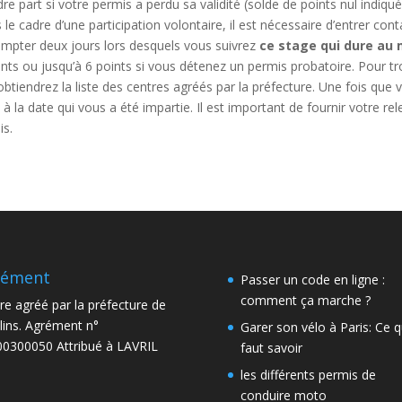
ndre part si votre permis a perdu sa validité (solde de points nul indi
ns le cadre d’une participation volontaire, il est nécessaire d’entrer 
mpter deux jours lors desquels vous suivrez
ce stage qui dure au
nts ou jusqu’à 6 points si vous détenez un permis probatoire. Pour tr
us obtiendrez la liste des centres agréés par la préfecture. Une fois q
à la date qui vous a été impartie. Il est important de fournir votre re
is.
rément
Passer un code en ligne :
comment ça marche ?
re agréé par la préfecture de
ins. Agrément n°
Garer son vélo à Paris: Ce qu
0300050 Attribué à LAVRIL
faut savoir
les différents permis de
conduire moto