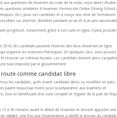
nt aux questions de l’examen du code de la route, vous devez étudier 
des questions similaires à l’examen. Permiscole Online Driving School 
echniques, etc.) pour ses candidats et a conçu une série de formations
ssibles sur Internet, illimitées pendant un an et à un prix raisonnabl
bien progressé, notamment grâce à son suivi en ligne, il peut postuler
.
de 2016, les candidats peuvent réserver des lieux d’examen en ligne
vé qui organise les examens théoriques. En quelques clics, vous pouvez
t et réserver un créneau horaire. Les candidats doivent alors s’acquitte
t d’une taxe imposée par le gouvernement.
a route comme candidat libre
ous les candidats, qu’ils soient candidats libres ou modifiés en auto-
libres paient beaucoup moins pour la préparation aux examens et
, tout en bénéficiant d’un suivi complet et régulier de la part de l’équ
n 15 à 30 minutes avant le début de l’examen et doivent apporter une
s de validité. Une fois que l’examinateur a vérifié le dossier du candidat,