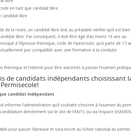
at libre
code en tant que candidat libre
 candidat libre
 de la route, un candidat libre doit au préalable vérifier qu’il est bien
candidat libre. Par conséquent, il doit être âgé d’au moins 16 ans au
nvoqué à l’épreuve théorique, code de l’autoroute, qu’à partir de 17 a
t actuellement pas compatible avec une formation à la conduite
en théorique et l’obtenir pour être autorisés à passer l’examen pratiqu
vis de candidats indépendants choisissant l
 Permisecole!
 que candidat indépendant
oit informer l’administration qu’il souhaite s’inscrire à l’examen du per
de candidature directement sur le site de l’ANTS ou via l’espace EXAME
gible pour passer l’épreuve et sera inscrit au fichier national du permis