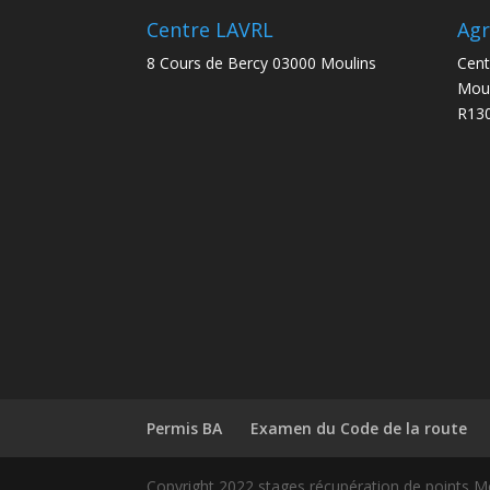
Centre LAVRL
Ag
8 Cours de Bercy 03000 Moulins
Cent
Moul
R130
Permis BA
Examen du Code de la route
Copyright 2022 stages récupération de points M