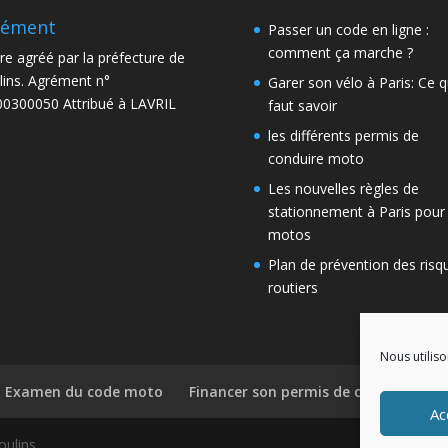
rément
Passer un code en ligne :
comment ça marche ?
re agréé par la préfecture de
ins. Agrément n°
Garer son vélo à Paris: Ce qu
0300050 Attribué à LAVRIL
faut savoir
les différents permis de
conduire moto
Les nouvelles règles de
stationnement à Paris pour 
motos
Plan de prévention des risq
routiers
Nous utiliso
Examen du code moto
Financer son permis de conduire
Ac
oulins