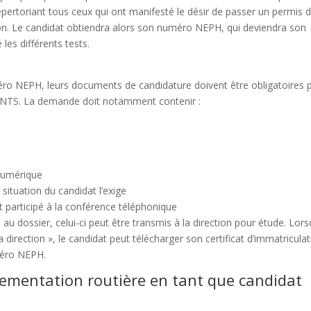
épertoriant tous ceux qui ont manifesté le désir de passer un permis 
iption. Le candidat obtiendra alors son numéro NEPH, qui deviendra son
es différents tests.
méro NEPH, leurs documents de candidature doivent être obligatoires 
l’ANTS. La demande doit notamment contenir :
 numérique
 situation du candidat l’exige
 participé à la conférence téléphonique
s au dossier, celui-ci peut être transmis à la direction pour étude. Lor
 direction », le candidat peut télécharger son certificat d’immatricula
méro NEPH.
lementation routière en tant que candidat