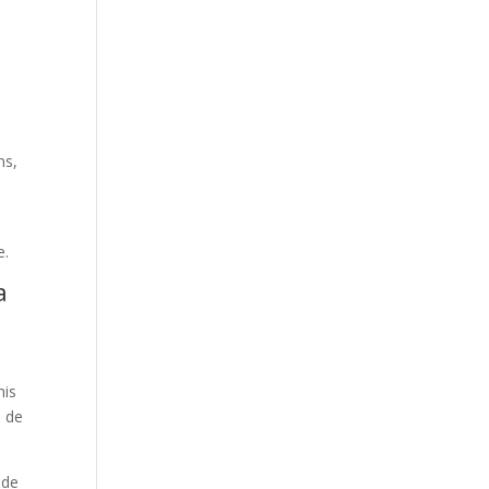
ns,
e.
a
mis
N de
 de