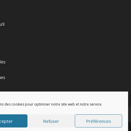
’il
les
ues
ns des cookies pour optimiser notre site web et notre service.
Paris France Parking
TP ECSR
cepter
Refuser
Préférences