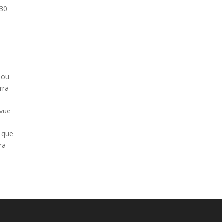
 30
 ou
rra
evue
s que
ra