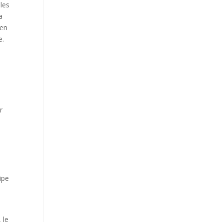
les
a
 en
e.
r
ipe
 le