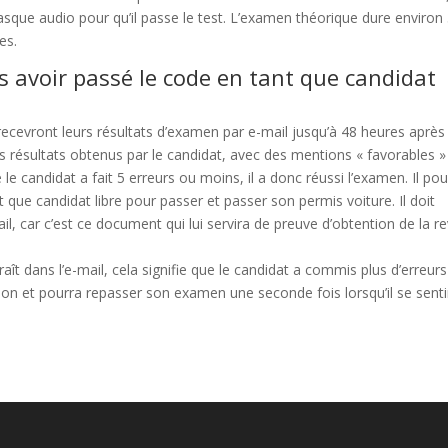
casque audio pour qu’il passe le test. L’examen théorique dure environ
es.
s avoir passé le code en tant que candidat
 recevront leurs résultats d’examen par e-mail jusqu’à 48 heures après
s résultats obtenus par le candidat, avec des mentions « favorables »
le candidat a fait 5 erreurs ou moins, il a donc réussi l’examen. Il pou
ue candidat libre pour passer et passer son permis voiture. Il doit
l, car c’est ce document qui lui servira de preuve d’obtention de la r
ît dans l’e-mail, cela signifie que le candidat a commis plus d’erreur
sion et pourra repasser son examen une seconde fois lorsqu’il se senti