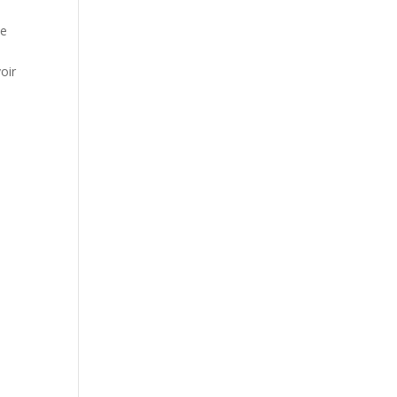
le
oir